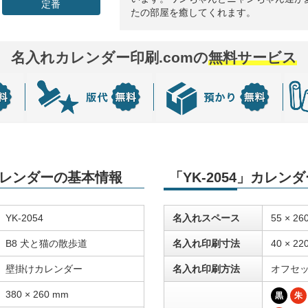
定番
たの部屋を癒してくれます。
名入れカレンダー印刷.comの
無料サービス
」カレンダーの基本情報
「YK-2054」カレ
YK-2054
名入れスペース
55 × 26
B8 犬と猫の散歩道
名入れ印刷寸法
40 × 22
壁掛けカレンダー
名入れ印刷方法
オフセ
380 × 260 mm
黒
朱