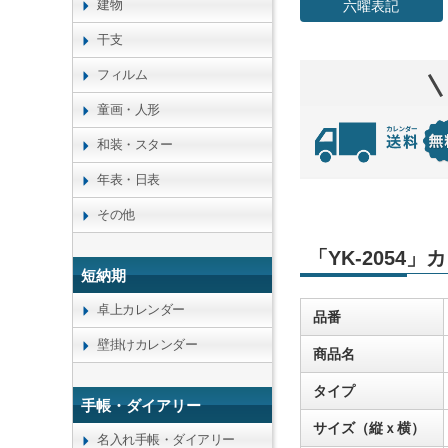
建物
六曜表記
干支
フィルム
童画・人形
和装・スター
年表・日表
その他
「YK-2054
短納期
卓上カレンダー
品番
壁掛けカレンダー
商品名
タイプ
手帳・ダイアリー
サイズ（縦ｘ横）
名入れ手帳・ダイアリー