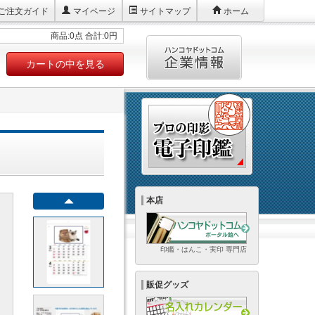
ご注文ガイド
マイページ
サイトマップ
ホーム
商品:0点 合計:0円
カートの中を見る
本店
印鑑・はんこ・実印 専門店
販促グッズ