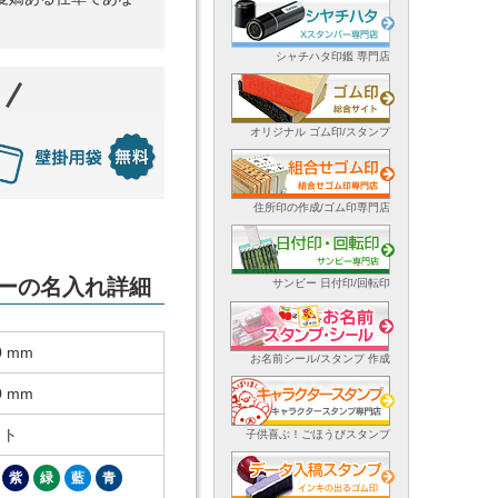
シャチハタ印鑑 専門店
オリジナル ゴム印/スタンプ
住所印の作成/ゴム印専門店
ンダーの名入れ詳細
サンビー 日付印/回転印
0 mm
お名前シール/スタンプ 作成
0 mm
ット
子供喜ぶ！ごほうびスタンプ
紫
緑
藍
青