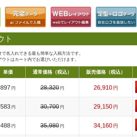
ウト
けで名入れできる最も簡単な入稿方法です。
アウトはカート内でお選びいただけます。
単価
通常価格（税込）
販売価格（税込）
897
28,320
26,910
円
円
円
583
30,700
29,150
円
円
円
488
35,980
34,160
円
円
円