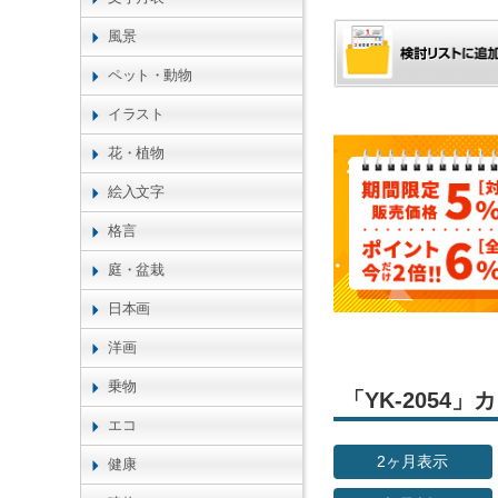
風景
ペット・動物
イラスト
花・植物
絵入文字
格言
庭・盆栽
日本画
洋画
乗物
「YK-2054
エコ
2ヶ月表示
健康