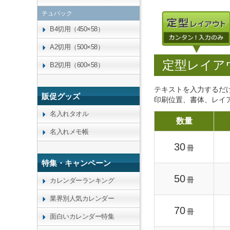
チュパック
B4切用（450×58）
A2切用（500×58）
定型レイア
B2切用（600×58）
テキストを入力するだ
販促グッズ
印刷位置、書体、レイ
名入れタオル
数量
名入れメモ帳
30
冊
特集・キャンペーン
50
冊
カレンダーランキング
業界別人気カレンダー
70
冊
面白いカレンダー特集