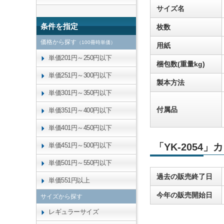
サイズ名
条件を指定
枚数
価格から探す
（100冊時単価）
用紙
単価201円～250円以下
梱包数(重量kg)
単価251円～300円以下
製本方法
単価301円～350円以下
付属品
単価351円～400円以下
単価401円～450円以下
単価451円～500円以下
「YK-2054
単価501円～550円以下
過去の販売終了日
単価551円以上
今年の販売開始日
サイズから探す
レギュラーサイズ