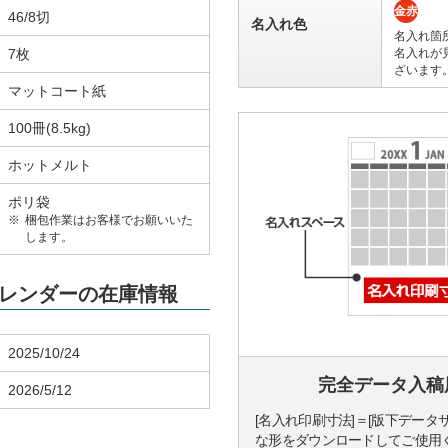
金赤
46/8切
名入れ色
名入れ箇
7枚
名入れが
ざいます
マットコート紙
100冊(8.5kg)
ホットメルト
ポリ袋
梱包作業はお客様でお願いいた
します。
」カレンダーの在庫情報
2025/10/24
完全データ入稿
2026/5/12
[名入れ印刷寸法]＝[版下データ
な形をダウンロードしてご使用