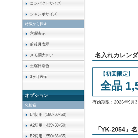
コンパクトサイズ
ジャンボサイズ
特徴から探す
六曜表示
前後月表示
名入れカレンダ
メモ欄大きい
土曜日別色
【初回限定】
3ヶ月表示
全品 1,
オプション
有効期限：2026年9
化粧箱
B4切用（390×50×50）
A2切用（435×50×50）
「YK-205
B2切用（550×65×65）