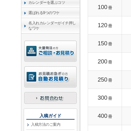
カレンダーを選ぶコツ
100
冊
選ばれる9つのワケ
名入れカレンダーがイチ押し
120
冊
なワケ
150
冊
200
冊
250
冊
300
冊
400
入稿ガイド
冊
入稿方法のご案内