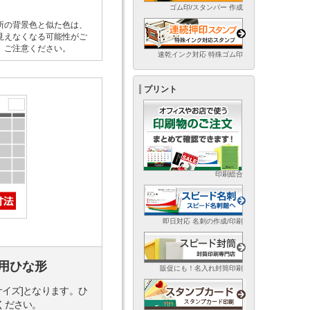
ゴム印/スタンパー 作成
所の背景色と似た色は、
見えなくなる可能性がご
。ご注意ください。
速乾インク対応 特殊ゴム印
プリント
印刷総合
即日対応 名刺の作成/印刷
用ひな形
販促にも！名入れ封筒印刷
サイズ]となります。ひ
ください。