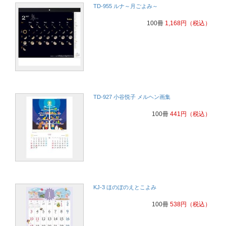
TD-955 ルナ～月ごよみ～
100冊
1,168
円
（税込）
TD-927 小谷悦子 メルヘン画集
100冊
441
円
（税込）
KJ-3 ほのぼのえとこよみ
100冊
538
円
（税込）