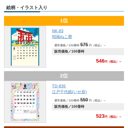
絵柄・イラスト入り
1位
NK-83
招福ねこ暦
575
通常価格／100冊時
円（税込）～
販売価格／100冊時
546
円
（税込）～
2位
TD-835
江戸千代紙(いせ辰)
550
通常価格／100冊時
円（税込）～
販売価格／100冊時
523
円
（税込）～