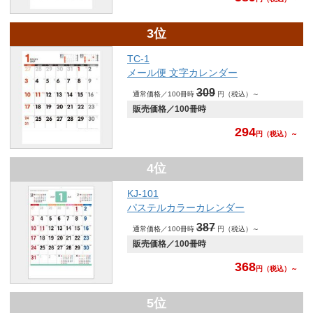
3位
TC-1
メール便 文字カレンダー
309
通常価格／100冊時
円（税込）～
販売価格／100冊時
294
円
（税込）～
4位
KJ-101
パステルカラーカレンダー
387
通常価格／100冊時
円（税込）～
販売価格／100冊時
368
円
（税込）～
5位