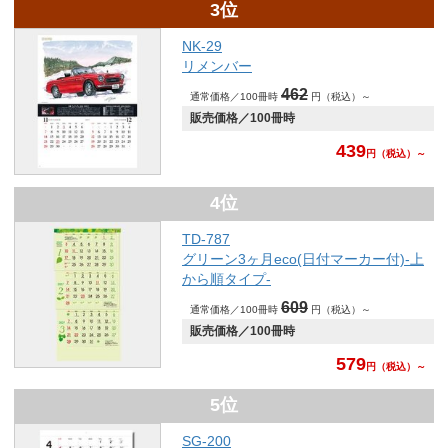
3位
NK-29
リメンバー
462
通常価格／100冊時
円（税込）～
販売価格／100冊時
439
円
（税込）～
4位
TD-787
グリーン3ヶ月eco(日付マーカー付)-上
から順タイプ-
609
通常価格／100冊時
円（税込）～
販売価格／100冊時
579
円
（税込）～
5位
SG-200