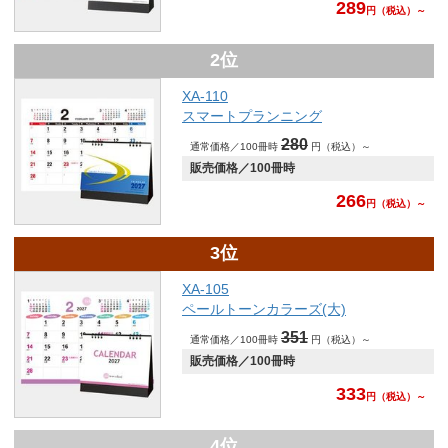
289
円
（税込）～
2位
XA-110
スマートプランニング
280
通常価格／100冊時
円（税込）～
販売価格／100冊時
266
円
（税込）～
3位
XA-105
ペールトーンカラーズ(大)
351
通常価格／100冊時
円（税込）～
販売価格／100冊時
333
円
（税込）～
4位