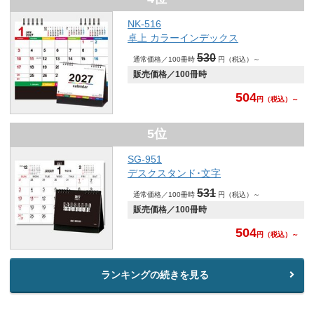
NK-516
卓上 カラーインデックス
530
通常価格／100冊時
円（税込）～
販売価格／100冊時
504
円
（税込）～
5位
SG-951
デスクスタンド･文字
531
通常価格／100冊時
円（税込）～
販売価格／100冊時
504
円
（税込）～
ランキングの続きを見る