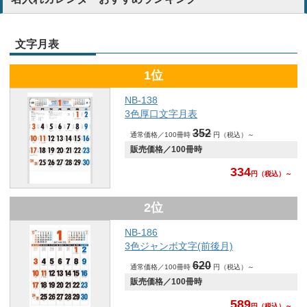
文字月表
1位
NB-138
3色厚口文字月表
352
通常価格／100冊時
円（税込）～
販売価格／100冊時
334
円
（税込）～
2位
NB-186
3色ジャンボ文字(前後月)
620
通常価格／100冊時
円（税込）～
販売価格／100冊時
589
円
（税込）～